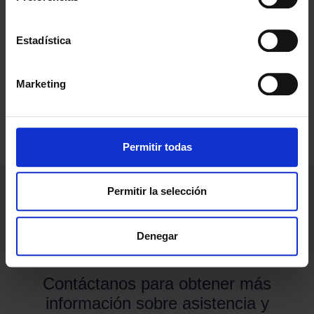
3 de diciembre de 2024
Estadística
¡Les deseamos una Feliz Navidad y un Feliz Año
Nuevo!
Marketing
Permitir todas
Permitir la selección
¿NECESITAS
Denegar
ASISTENCIA?
Contáctanos para obtener más
información sobre asistencia y