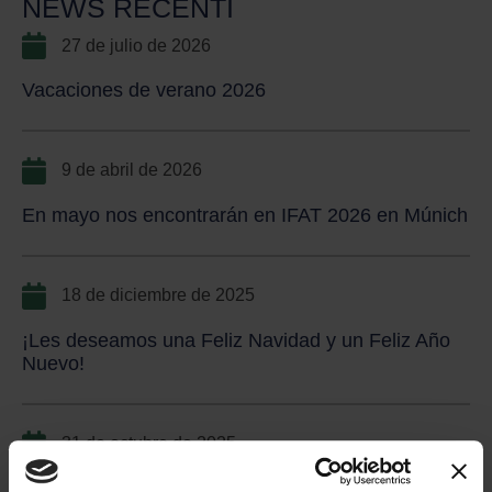
NEWS RECENTI
27 de julio de 2026
Vacaciones de verano 2026
9 de abril de 2026
En mayo nos encontrarán en IFAT 2026 en Múnich
18 de diciembre de 2025
¡Les deseamos una Feliz Navidad y un Feliz Año
Nuevo!
31 de octubre de 2025
Idromec S.p.A. en Ecomondo 2025 – Hall C3