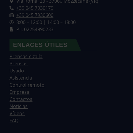
Via Roma, 23 - 37060 Mozzecane (VR)
+39 045 7930179
+39 045 7930600
8:00 – 12:00 | 14:00 – 18:00
P.I. 02254990233
ENLACES ÚTILES
Prensas-cizalla
Prensas
Usado
Asistencia
Control remoto
Empresa
Contactos
Noticias
Vídeos
FAQ