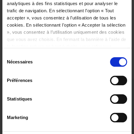
importantes! Rendez-nous visite sur notre stand […]
analytiques à des fins statistiques et pour analyser le
trafic de navigation. En sélectionnant l’option « Tout
LEGGI DI PIÙ
accepter », vous consentez à l’utilisation de tous les
cookies. En sélectionnant l’option « Accepter la sélection
», vous consentez à l’utilisation uniquement des cookies
que vous avez choisis. En fermant la bannière à l’aide de
la fonction prévue en haut à droite, vous refuserez
1
2
3
4
5
6
l’utilisation de tous les cookies, à l’exception des cookies
Sélection
techniques, activés par défaut. Pour plus d’informations
Nécessaires
du
et pour modifier vos choix, veuillez consulter notre
consentement
Politique de cookies
Préférences
VOUS AVEZ BESOIN
Statistiques
DE SOUTIEN?
Marketing
Contactez nous pour plus