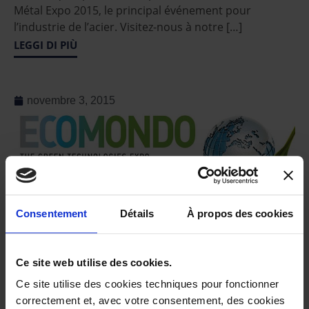
Métal Expo 2015, le principal événement pour
l’industrie de l’acier. Visitez-nous à notre […]
LEGGI DI PIÙ
novembre 3, 2015
Consentement
Détails
À propos des cookies
Rimini | 03-06 Novembre 2015
Ce site web utilise des cookies.
| Aussi cette année, nous renouvelons notre
Ce site utilise des cookies techniques pour fonctionner
présence à la foire Ecomondo avec nouvelles
correctement et, avec votre consentement, des cookies