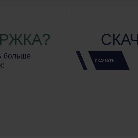
РЖКА?
СКА
ь больше
СКАЧАТЬ
х!