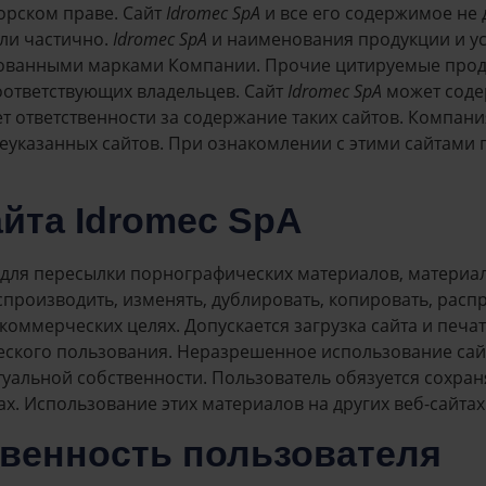
орском праве. Сайт
Idromec SpA
и все его содержимое не 
или частично.
Idromec SpA
и наименования продукции и ус
ованными марками Компании. Прочие цитируемые проду
ответствующих владельцев. Сайт
Idromec SpA
может соде
т ответственности за содержание таких сайтов. Компания
указанных сайтов. При ознакомлении с этими сайтами по
айта Idromec SpA
для пересылки порнографических материалов, материал
производить, изменять, дублировать, копировать, распр
оммерческих целях. Допускается загрузка сайта и печа
ского пользования. Неразрешенное использование сай
уальной собственности. Пользователь обязуется сохран
. Использование этих материалов на других веб-сайта
ственность пользователя