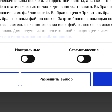
онодательство
ические файлы cookie для корректной работы, а также — с 
e в статистических целях и для анализа трафика. Выбрав 
тальянское законодательство.
ование всех файлов cookie. Выбрав опцию «Принять выбран
выбранных вами файлов cookie. Закрыв баннер с помощью с
х Условий
тказываетесь от использования всех файлов cookie, за искл
чанию. Для получения дополнительной информации и измен
ять сайт и настоящие Общие Условия в любое время. Об
итика использования файлов cookie
.
при сохранении прав на отказ) продолжает использоват
Настроечные
Статистические
 условия
е других частей сайта может регулироваться дополните
такими условиями.
Разрешить выбор