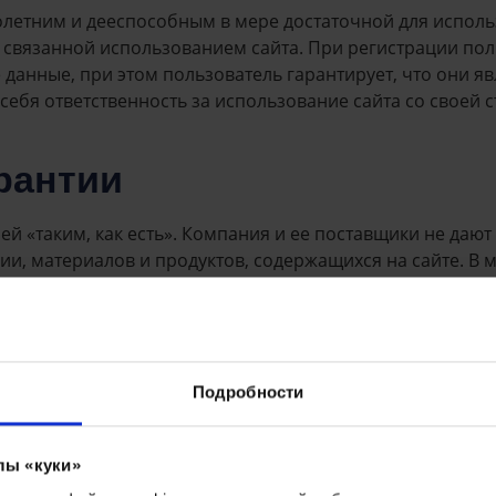
летним и дееспособным в мере достаточной для исполь
 связанной использованием сайта. При регистрации пол
данные, при этом пользователь гарантирует, что они 
ебя ответственность за использование сайта со своей с
арантии
й «таким, как есть». Компания и ее поставщики не дают
ии, материалов и продуктов, содержащихся на сайте. 
акой прямой или косвенной гарантии о коммерческой п
етственности
Подробности
рб любой природы, явившийся следствием использования 
лы «куки»