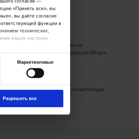
вашего согласия —
опцию «Принять все», вы
ные», вы даёте согласие
оответствующей функции в
ючением технических,
ения ваших настроек
 изменениях дается сообщение на
ь сайт согласно измененной редакции Общих
Маркетинговые
льными условиями отличными от настоящих.
Разрешить все