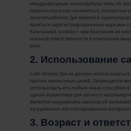
международным законодательством об авт
переноситься или изменяться, полностью 
логотипы
Idromec SpA
являются зарегистрир
являться зарегистрированными марками со
Компанией, в связи с чем Компания не несе
никакой ответственности в отношении выше
риск.
2. Использование с
Сайт
Idromec SpA
не должен использоваться 
прочих незаконных целей. Запрещается вос
использовать его любым иным способом в к
одном экземпляре для личного некоммерче
является нарушением законов об интеллект
загруженных или скопированных материалах
3. Возраст и ответ