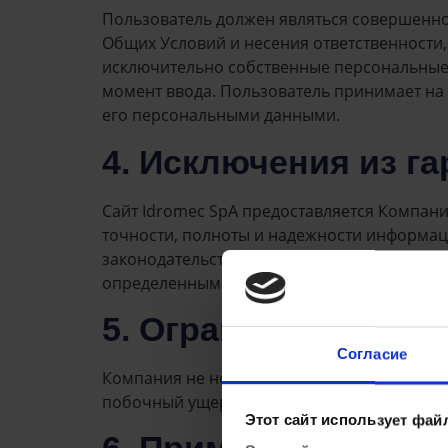
Пользователь должен являться совершенно
Общих Условий и несения ответственности,
исключительно собственные персональные 
момент ввода. Пользователь принимает на с
его персональными данными.
4. Исключения из г
Сайт Idromec SpA предоставляется Компание
точности, полноты и надежности информац
законодательством, Компания не дает ник
определенным целям.
5. Ограничения отв
Согласие
Компания не несет ответственности за уще
побочный ущерб.
Этот сайт использует фай