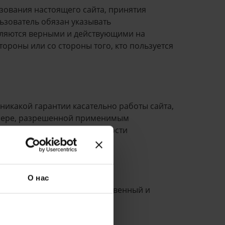
зования настоящего сайта, принятия
ьзователь обязан указывать
являются верными и действующими на
тороны или со стороны того, кто пользуется
 никакой гарантии касательно работы сайта,
В мере, разрешенной применимым
ригодности и предназначенности
О нас
сайта, в т.ч. за прямой, косвенный и